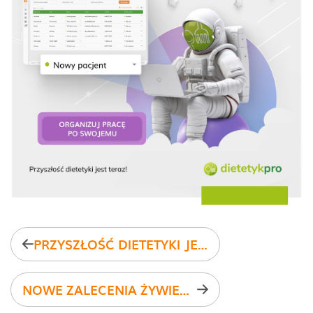
PRZYSZŁOŚĆ DIETETYKI JEST TERAZ! RUSZAMY Z NOWOŚCIAMI
NOWE ZALECENIA ŻYWIENIOWE W DIETETYKPRO