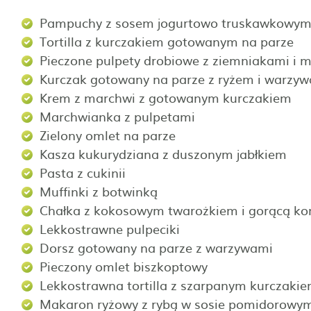
Pampuchy z sosem jogurtowo truskawkowy
Tortilla z kurczakiem gotowanym na parze
Pieczone pulpety drobiowe z ziemniakami i m
Kurczak gotowany na parze z ryżem i warzy
Krem z marchwi z gotowanym kurczakiem
Marchwianka z pulpetami
Zielony omlet na parze
Kasza kukurydziana z duszonym jabłkiem
Pasta z cukinii
Muffinki z botwinką
Chałka z kokosowym twarożkiem i gorącą kon
Lekkostrawne pulpeciki
Dorsz gotowany na parze z warzywami
Pieczony omlet biszkoptowy
Lekkostrawna tortilla z szarpanym kurczaki
Makaron ryżowy z rybą w sosie pomidorow