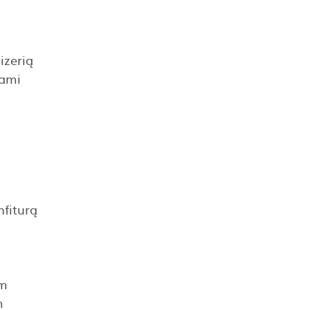
m
izerią
wami
fiturą
em
ym