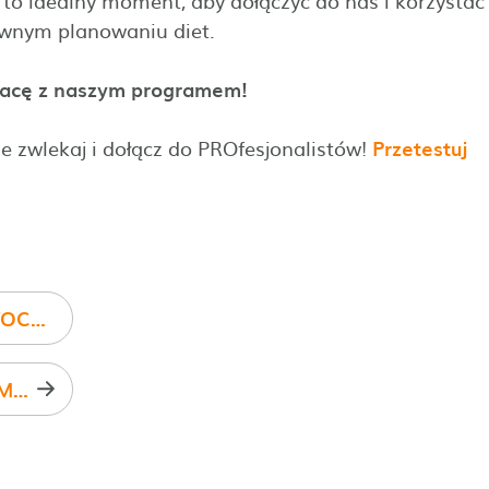
 to idealny moment, aby dołączyć do nas i korzystać
ywnym planowaniu diet.
 pracę z naszym programem!
e zwlekaj i dołącz do PROfesjonalistów!
Przetestuj
KOLEJNA NOWOŚĆ OD DIETETYKPRO - NOWOCZESNY CZAT I POWIADOMIENIA W APLIKACJI DIETETYKA
DIETETYKPRO PATRONEM KONFERENCJI VITAIMMUN 2025!