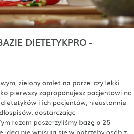
AZIE DIETETYKPRO -
m, zielony omlet na parze, czy lekki
jako pierwszy zaproponujesz pacjentowi na
dietetyków i ich pacjentów, nieustannie
dłospisów, dostarczając
 Tym razem poszerzyliśmy
bazę o 25
re idealnie wpisują się w potrzeby osób z