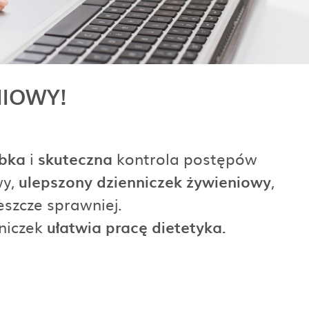
NIOWY!
bka
i
skuteczna
kontrola postępów
y,
ulepszony dzienniczek żywieniowy
,
szcze sprawniej.
nniczek
ułatwia pracę dietetyka.