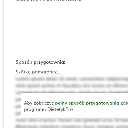
Sposób przygotownia:
Skórkę pomarańcz...
Lorem ipsum dolor sit amet, consectetur adipiscing 
ante ipsum primis in faucibus orci luctus et ultrices
consequat vel aliquam non, iaculis at est. Suspendis
pellentesque. Ut non neque a mi consequat posuer
Aby zobaczyć
pełny sposób przygotowania
zal
porta, lectus dui rhoncus magna, at posuere t sce
programu DietetykPro
porta mollis. Proin vehicula, dui pretium pharetra cur
nunc sem a lectus. Donec non gravida urna, at laor
Maecenas interdum maximus risusc vivagna, posue