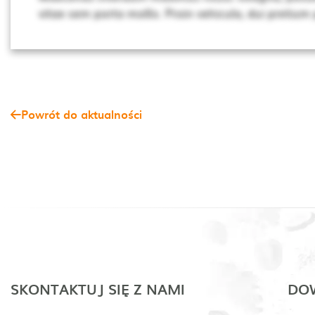
vitae sem porta mollis. Proin vehicula, dui pretium
Powrót do aktualności
SKONTAKTUJ SIĘ Z NAMI
DOW