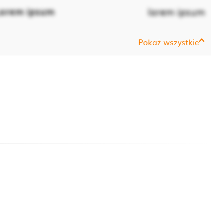
orem ipsum
lorem ipsum
Pokaż wszystkie