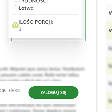
TRUDNOŚĆ:
Łatwa
W
ILOŚĆ PORCJI:
1
W
L
L
elit. Aliquam quis varius lectus. Vestibulum
 posuere cubilia curae; Nulla tortor tellus,
se mattis sollicitudin orci vitae
L
e. Nulla elementum, ante sed tincidunt
oguj się do
ZALOGUJ SIĘ
lerisque. Donec dapibus mauris vitae sem
sus, dui lacus ultricies tellus, ac viverra
L
eet velit.entesque dui quis ullamcorper.
re t scelerisque. Donec dapibus mauris