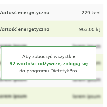
artość energetyczna
229 kcal
artość energetyczna
963.00 kJ
orem ipsum
lorem ipsum
Aby zobaczyć wszystkie
orem ipsum
lorem ipsum
92 wartości odżywcze, zaloguj się
do programu DietetykPro.
orem ipsum
lorem ipsum
orem ipsum
lorem ipsum