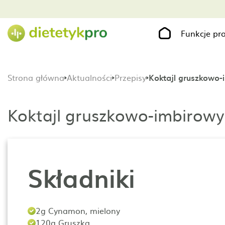
Funkcje p
Strona główna
Aktualności
Przepisy
Koktajl gruszkowo-
Koktajl gruszkowo-imbirowy
Składniki
2g Cynamon, mielony
120g Gruszka