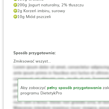
200g Jogurt naturalny, 2% tłuszczu
2g Korzeń imbiru, surowy
10g Miód pszczeli
Sposób przygotownia:
Zmiksować wszyst...
Lorem ipsum dolor sit amet, consectetur adipiscing 
ante ipsum primis in faucibus orci luctus et ultrices
consequat vel aliquam non, iaculis at est. Suspendis
pellentesque. Ut non neque a mi consequat posuer
Aby zobaczyć
pełny sposób przygotowania
zal
porta, lectus dui rhoncus magna, at posuere t sce
programu DietetykPro
porta mollis. Proin vehicula, dui pretium pharetra cur
nunc sem a lectus. Donec non gravida urna, at laor
Maecenas interdum maximus risusc vivagna, posue