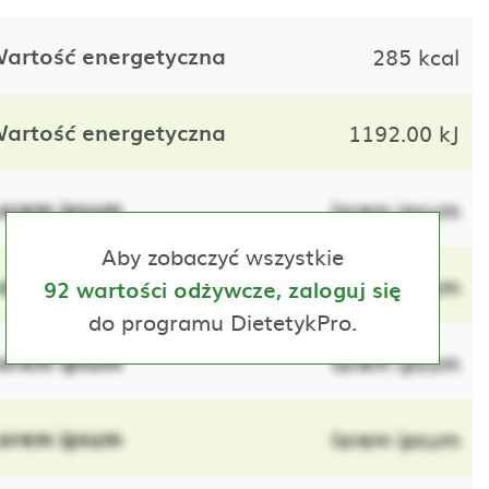
artość energetyczna
285 kcal
artość energetyczna
1192.00 kJ
orem ipsum
lorem ipsum
Aby zobaczyć wszystkie
orem ipsum
lorem ipsum
92 wartości odżywcze, zaloguj się
do programu DietetykPro.
orem ipsum
lorem ipsum
orem ipsum
lorem ipsum