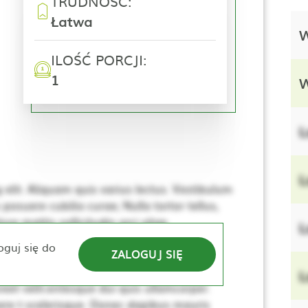
TRUDNOŚĆ:
Łatwa
W
ILOŚĆ PORCJI:
1
W
L
L
elit. Aliquam quis varius lectus. Vestibulum
 posuere cubilia curae; Nulla tortor tellus,
se mattis sollicitudin orci vitae
L
e. Nulla elementum, ante sed tincidunt
oguj się do
ZALOGUJ SIĘ
lerisque. Donec dapibus mauris vitae sem
sus, dui lacus ultricies tellus, ac viverra
L
eet velit.entesque dui quis ullamcorper.
re t scelerisque. Donec dapibus mauris