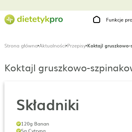
Funkcje p
Strona główna
Aktualności
Przepisy
Koktajl gruszkowo-
Koktajl gruszkowo-szpinako
Składniki
120g Banan
5g Cytryna