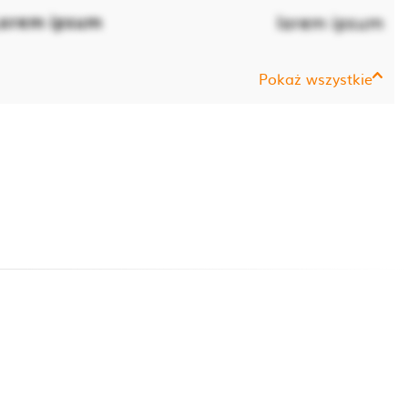
orem ipsum
lorem ipsum
Pokaż wszystkie