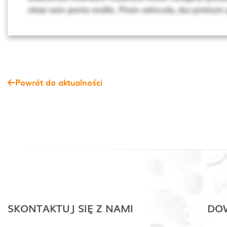
vitae sem porta mollis. Proin vehicula, dui pretium
Powrót do aktualności
SKONTAKTUJ SIĘ Z NAMI
DOW