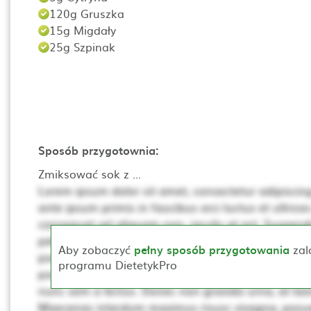
120g Gruszka
15g Migdały
25g Szpinak
Sposób przygotownia:
Zmiksować sok z ...
Lorem ipsum dolor sit amet, consectetur adipiscing 
ante ipsum primis in faucibus orci luctus et ultrices
consequat vel aliquam non, iaculis at est. Suspendis
pellentesque. Ut non neque a mi consequat posuer
Aby zobaczyć
pełny sposób przygotowania
zal
porta, lectus dui rhoncus magna, at posuere t sce
programu DietetykPro
porta mollis. Proin vehicula, dui pretium pharetra cur
nunc sem a lectus. Donec non gravida urna, at laor
Maecenas interdum maximus risusc vivagna, posue