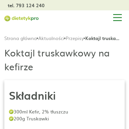
tel. 793 124 240
Strona główna
Aktualności
Przepisy
Koktajl truskawkowy na kefirze
Koktajl truskawkowy na
kefirze
Składniki
300ml Kefir, 2% tłuszczu
200g Truskawki