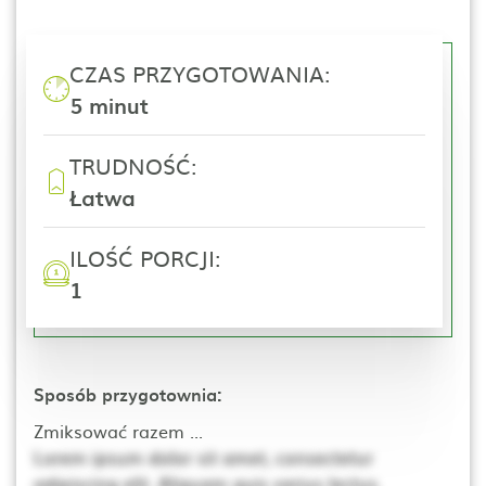
CZAS PRZYGOTOWANIA:
5 minut
TRUDNOŚĆ:
Łatwa
ILOŚĆ PORCJI:
1
Sposób przygotownia:
Zmiksować razem ...
Lorem ipsum dolor sit amet, consectetur
adipiscing elit. Aliquam quis varius lectus.