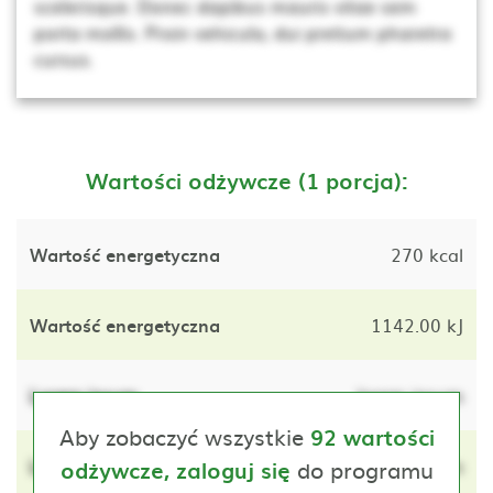
scelerisque. Donec dapibus mauris vitae sem
porta mollis. Proin vehicula, dui pretium pharetra
cursus.
Wartości odżywcze (1 porcja):
Wartość energetyczna
270 kcal
Wartość energetyczna
1142.00 kJ
Lorem ipsum
lorem ipsum
Aby zobaczyć wszystkie
92 wartości
Lorem ipsum
do programu
lorem ipsum
odżywcze, zaloguj się