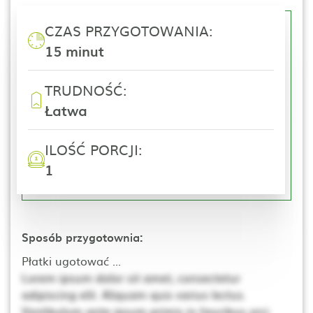
CZAS PRZYGOTOWANIA:
15 minut
TRUDNOŚĆ:
Łatwa
ILOŚĆ PORCJI:
1
Sposób przygotownia:
Płatki ugotować ...
Lorem ipsum dolor sit amet, consectetur
adipiscing elit. Aliquam quis varius lectus.
Vestibulum ante ipsum primis in faucibus orci