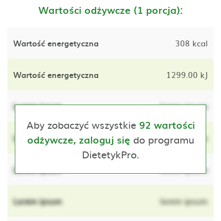
Wartości odżywcze (1 porcja):
Wartość energetyczna
308 kcal
Wartość energetyczna
1299.00 kJ
Lorem ipsum
lorem ipsum
Aby zobaczyć wszystkie
92 wartości
Lorem ipsum
do programu
lorem ipsum
odżywcze, zaloguj się
DietetykPro.
Lorem ipsum
lorem ipsum
Lorem ipsum
lorem ipsum