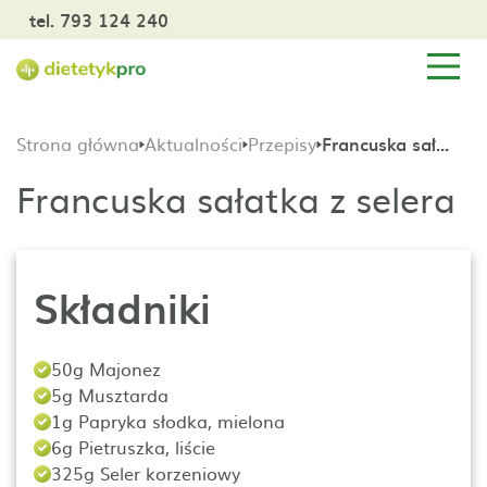
tel. 793 124 240
Strona główna
Aktualności
Przepisy
Francuska sałatka z selera
Francuska sałatka z selera
Składniki
50g Majonez
5g Musztarda
1g Papryka słodka, mielona
6g Pietruszka, liście
325g Seler korzeniowy