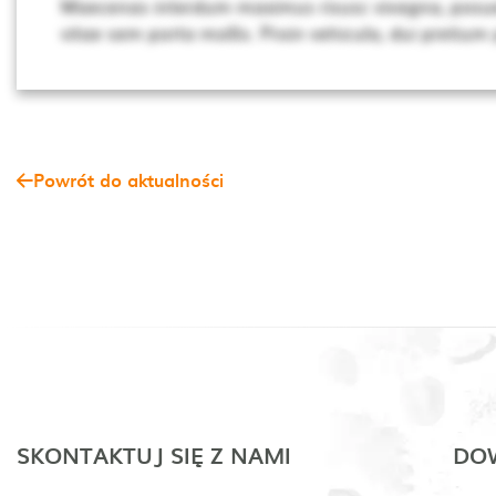
Maecenas interdum maximus risusc vivagna, posue
vitae sem porta mollis. Proin vehicula, dui pretium
Powrót do aktualności
SKONTAKTUJ SIĘ Z NAMI
DOW