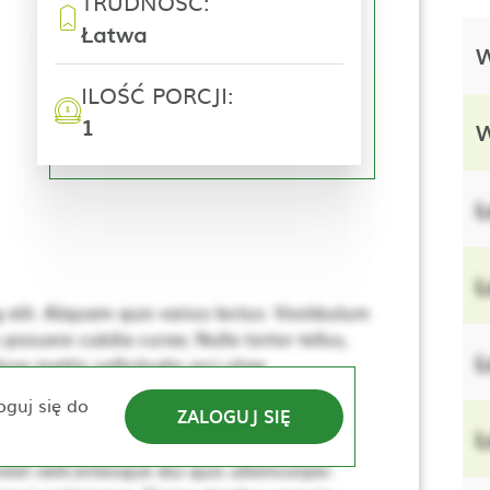
TRUDNOŚĆ:
Łatwa
W
ILOŚĆ PORCJI:
1
W
L
L
elit. Aliquam quis varius lectus. Vestibulum
 posuere cubilia curae; Nulla tortor tellus,
L
se mattis sollicitudin orci vitae
e. Nulla elementum, ante sed tincidunt
oguj się do
ZALOGUJ SIĘ
lerisque. Donec dapibus mauris vitae sem
L
sus, dui lacus ultricies tellus, ac viverra
eet velit.entesque dui quis ullamcorper.