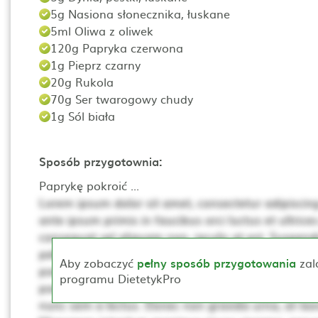
5g Nasiona słonecznika, łuskane
5ml Oliwa z oliwek
120g Papryka czerwona
1g Pieprz czarny
20g Rukola
70g Ser twarogowy chudy
1g Sól biała
Sposób przygotownia:
Paprykę pokroić ...
Lorem ipsum dolor sit amet, consectetur adipiscing 
ante ipsum primis in faucibus orci luctus et ultrices
consequat vel aliquam non, iaculis at est. Suspendis
pellentesque. Ut non neque a mi consequat posuer
Aby zobaczyć
pełny sposób przygotowania
zal
porta, lectus dui rhoncus magna, at posuere t sce
programu DietetykPro
porta mollis. Proin vehicula, dui pretium pharetra cur
nunc sem a lectus. Donec non gravida urna, at laor