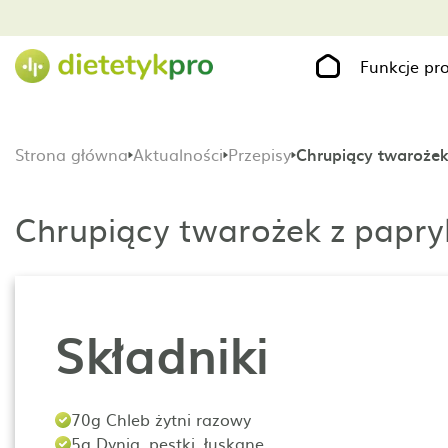
Funkcje p
Strona główna
Aktualności
Przepisy
Chrupiący twarożek
Chrupiący twarożek z papry
Składniki
70g Chleb żytni razowy
5g Dynia, pestki, łuskane