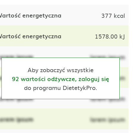
artość energetyczna
377 kcal
artość energetyczna
1578.00 kJ
orem ipsum
lorem ipsum
Aby zobaczyć wszystkie
orem ipsum
lorem ipsum
92 wartości odżywcze, zaloguj się
do programu DietetykPro.
orem ipsum
lorem ipsum
orem ipsum
lorem ipsum