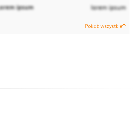
orem ipsum
lorem ipsum
Pokaż wszystkie