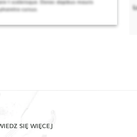
re t scelerisque. Donec dapibus mauris
L
 pharetra cursus.
IEDZ SIĘ WIĘCEJ