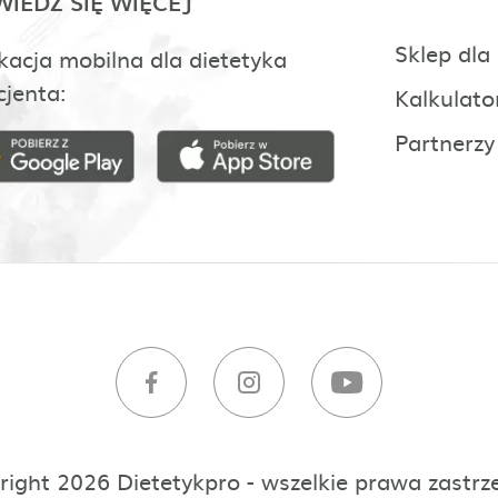
IEDZ SIĘ WIĘCEJ
Sklep dla
kacja mobilna dla dietetyka
cjenta:
Kalkulato
Partnerzy
right 2026 Dietetykpro - wszelkie prawa zastrz