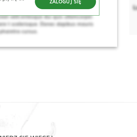
ZALOGUJ SIĘ
lerisque. Donec dapibus mauris vitae sem
L
sus, dui lacus ultricies tellus, ac viverra
eet velit.entesque dui quis ullamcorper.
re t scelerisque. Donec dapibus mauris
 pharetra cursus.