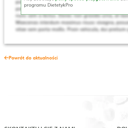
porta, lectus dui rhoncus magna, at posuere t sce
programu DietetykPro
porta mollis. Proin vehicula, dui pretium pharetra cur
nunc sem a lectus. Donec non gravida urna, at laor
Maecenas interdum maximus risusc vivagna, posue
vitae sem porta mollis. Proin vehicula, dui pretium
Powrót do aktualności