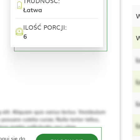
TRUDNOŚĆ:
Łatwa
W
ILOŚĆ PORCJI:
6
W
L
L
L
elit. Aliquam quis varius lectus. Vestibulum
 posuere cubilia curae; Nulla tortor tellus,
L
se mattis sollicitudin orci vitae
e. Nulla elementum, ante sed tincidunt
oguj się do