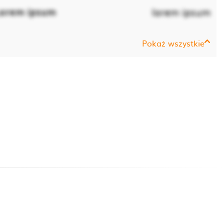
orem ipsum
lorem ipsum
Pokaż wszystkie