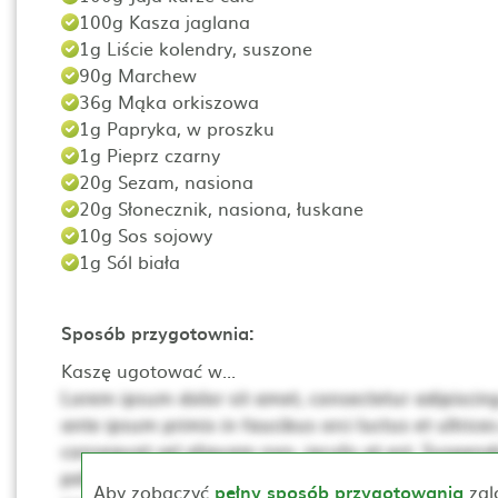
100g Kasza jaglana
1g Liście kolendry, suszone
90g Marchew
36g Mąka orkiszowa
1g Papryka, w proszku
1g Pieprz czarny
20g Sezam, nasiona
20g Słonecznik, nasiona, łuskane
10g Sos sojowy
1g Sól biała
Sposób przygotownia:
Kaszę ugotować w...
Lorem ipsum dolor sit amet, consectetur adipiscing 
ante ipsum primis in faucibus orci luctus et ultrices
consequat vel aliquam non, iaculis at est. Suspendis
pellentesque. Ut non neque a mi consequat posuer
Aby zobaczyć
pełny sposób przygotowania
zal