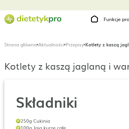
Funkcje p
Strona główna
Aktualności
Przepisy
Kotlety z kaszą ja
Kotlety z kaszą jaglaną i w
Składniki
250g Cukinia
100g Jaja kurze całe