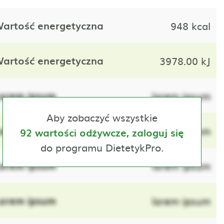
artość energetyczna
948 kcal
artość energetyczna
3978.00 kJ
orem ipsum
lorem ipsum
Aby zobaczyć wszystkie
orem ipsum
lorem ipsum
92 wartości odżywcze, zaloguj się
do programu DietetykPro.
orem ipsum
lorem ipsum
orem ipsum
lorem ipsum