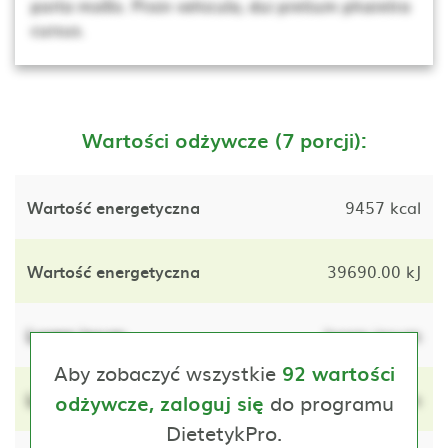
porta mollis. Proin vehicula, dui pretium pharetra
cursus.
Wartości odżywcze (7 porcji):
Wartość energetyczna
9457 kcal
Wartość energetyczna
39690.00 kJ
Lorem ipsum
lorem ipsum
Aby zobaczyć wszystkie
92 wartości
Lorem ipsum
do programu
lorem ipsum
odżywcze, zaloguj się
DietetykPro.