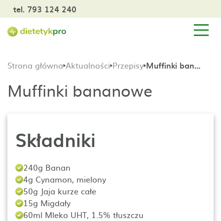
tel. 793 124 240
Strona główna
Aktualności
Przepisy
Muffinki bananowe
Muffinki bananowe
Składniki
240g Banan
4g Cynamon, mielony
50g Jaja kurze całe
15g Migdały
60ml Mleko UHT, 1.5% tłuszczu