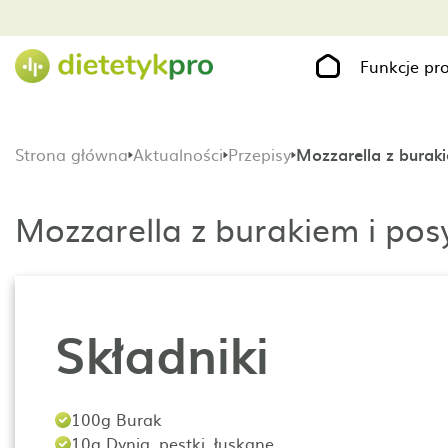
Funkcje p
Strona główna
Aktualności
Przepisy
Mozzarella z burak
Mozzarella z burakiem i po
Składniki
100g Burak
10g Dynia, pestki, łuskane