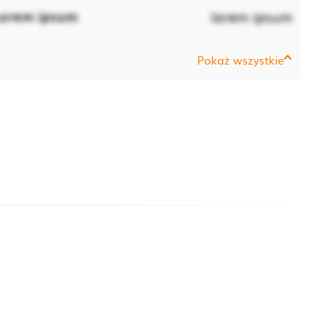
orem ipsum
lorem ipsum
Pokaż wszystkie