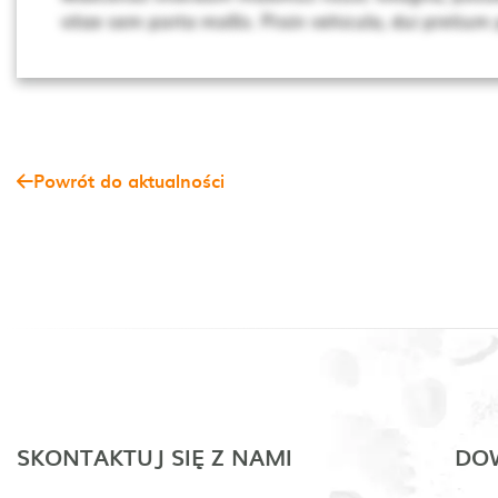
vitae sem porta mollis. Proin vehicula, dui pretium
Powrót do aktualności
SKONTAKTUJ SIĘ Z NAMI
DOW