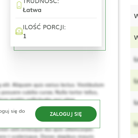
TRUDNOŚĆ:
Łatwa
W
ILOŚĆ PORCJI:
1
W
L
L
elit. Aliquam quis varius lectus. Vestibulum
 posuere cubilia curae; Nulla tortor tellus,
se mattis sollicitudin orci vitae
L
e. Nulla elementum, ante sed tincidunt
oguj się do
ZALOGUJ SIĘ
lerisque. Donec dapibus mauris vitae sem
sus, dui lacus ultricies tellus, ac viverra
L
eet velit.entesque dui quis ullamcorper.
re t scelerisque. Donec dapibus mauris