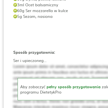
3ml Ocet balsamiczny
60g Ser mozzarella w kulce
5g Sezam, nasiona
Sposób przygotownia:
Ser i upieczoneg...
Lorem ipsum dolor sit amet, consectetur adipiscing 
ante ipsum primis in faucibus orci luctus et ultrices
consequat vel aliquam non, iaculis at est. Suspendis
pellentesque. Ut non neque a mi consequat posuer
Aby zobaczyć
pełny sposób przygotowania
zal
porta, lectus dui rhoncus magna, at posuere t sce
programu DietetykPro
porta mollis. Proin vehicula, dui pretium pharetra cur
nunc sem a lectus. Donec non gravida urna, at laor
Maecenas interdum maximus risusc vivagna, posue