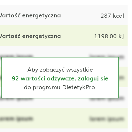
artość energetyczna
287 kcal
artość energetyczna
1198.00 kJ
orem ipsum
lorem ipsum
Aby zobaczyć wszystkie
orem ipsum
lorem ipsum
92 wartości odżywcze, zaloguj się
do programu DietetykPro.
orem ipsum
lorem ipsum
orem ipsum
lorem ipsum