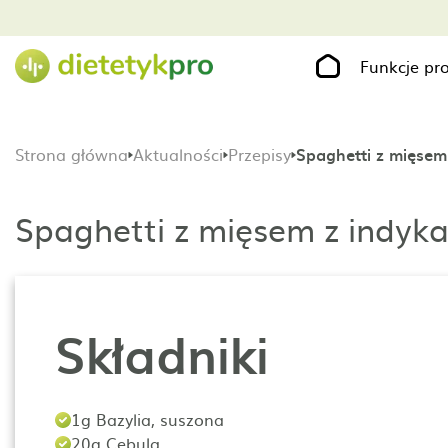
Funkcje p
Strona główna
Aktualności
Przepisy
Spaghetti z mięsem
Spaghetti z mięsem z indyk
Składniki
1g Bazylia, suszona
20g Cebula