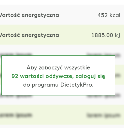
artość energetyczna
452 kcal
artość energetyczna
1885.00 kJ
orem ipsum
lorem ipsum
Aby zobaczyć wszystkie
orem ipsum
lorem ipsum
92 wartości odżywcze, zaloguj się
do programu DietetykPro.
orem ipsum
lorem ipsum
orem ipsum
lorem ipsum