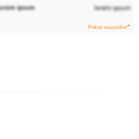
orem ipsum
lorem ipsum
Pokaż wszystkie