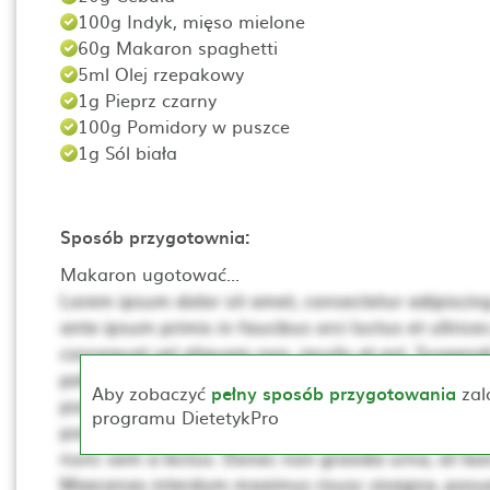
100g Indyk, mięso mielone
60g Makaron spaghetti
5ml Olej rzepakowy
1g Pieprz czarny
100g Pomidory w puszce
1g Sól biała
Sposób przygotownia:
Makaron ugotować...
Lorem ipsum dolor sit amet, consectetur adipiscing 
ante ipsum primis in faucibus orci luctus et ultrices
consequat vel aliquam non, iaculis at est. Suspendis
pellentesque. Ut non neque a mi consequat posuer
Aby zobaczyć
pełny sposób przygotowania
zal
porta, lectus dui rhoncus magna, at posuere t sce
programu DietetykPro
porta mollis. Proin vehicula, dui pretium pharetra cur
nunc sem a lectus. Donec non gravida urna, at laor
Maecenas interdum maximus risusc vivagna, posue