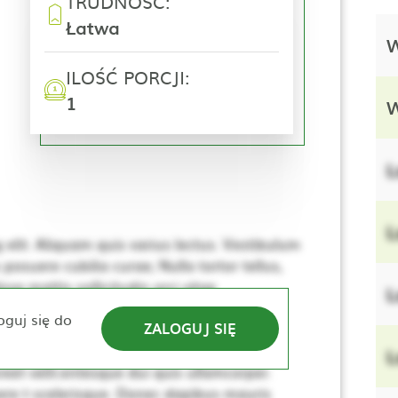
TRUDNOŚĆ:
Łatwa
W
ILOŚĆ PORCJI:
1
W
L
L
elit. Aliquam quis varius lectus. Vestibulum
 posuere cubilia curae; Nulla tortor tellus,
se mattis sollicitudin orci vitae
L
e. Nulla elementum, ante sed tincidunt
oguj się do
ZALOGUJ SIĘ
lerisque. Donec dapibus mauris vitae sem
sus, dui lacus ultricies tellus, ac viverra
L
eet velit.entesque dui quis ullamcorper.
re t scelerisque. Donec dapibus mauris