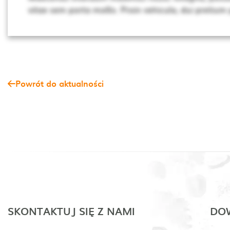
vitae sem porta mollis. Proin vehicula, dui pretium
Powrót do aktualności
SKONTAKTUJ SIĘ Z NAMI
DOW