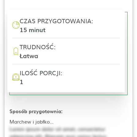
CZAS PRZYGOTOWANIA:
15 minut
TRUDNOŚĆ:
Łatwa
ILOŚĆ PORCJI:
1
Sposób przygotownia:
Marchew i jabłko...
Lorem ipsum dolor sit amet, consectetur
adipiscing elit. Aliquam quis varius lectus.