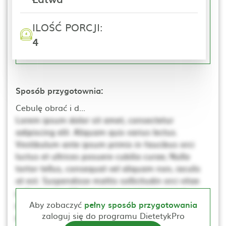
ILOŚĆ PORCJI:
4
Sposób przygotownia:
Cebulę obrać i d...
Lorem ipsum dolor sit amet, consectetur
adipiscing elit. Aliquam quis varius lectus.
Vestibulum ante ipsum primis in faucibus orci
luctus et ultrices posuere cubilia curae; Nulla
tortor tellus, consequat vel aliquam non, iaculis
at est. Suspendisse mattis sollicitudin orci vitae
pellentesque. Ut non neque a mi consequat
posuere. Nulla elementum, ante sed tincidunt
Aby zobaczyć
pełny sposób przygotowania
zaloguj się do programu DietetykPro
porta, lectus dui rhoncus magna, at posuere t