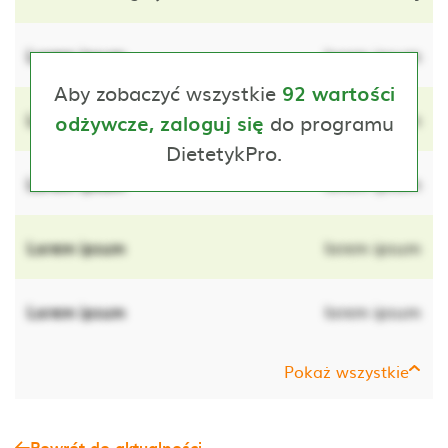
Lorem ipsum
lorem ipsum
Aby zobaczyć wszystkie
92 wartości
Lorem ipsum
do programu
lorem ipsum
odżywcze, zaloguj się
DietetykPro.
Lorem ipsum
lorem ipsum
Lorem ipsum
lorem ipsum
Lorem ipsum
lorem ipsum
Pokaż wszystkie
Powrót do aktualności