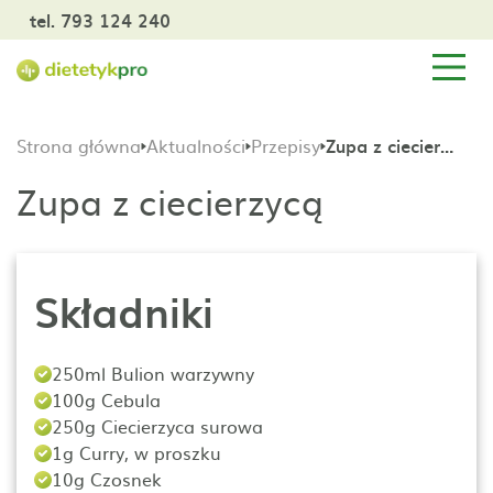
tel. 793 124 240
Strona główna
Aktualności
Przepisy
Zupa z ciecierzycą
Zupa z ciecierzycą
Składniki
250ml Bulion warzywny
100g Cebula
250g Ciecierzyca surowa
1g Curry, w proszku
10g Czosnek