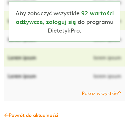
Lorem ipsum
lorem ipsum
Aby zobaczyć wszystkie
92 wartości
Lorem ipsum
do programu
lorem ipsum
odżywcze, zaloguj się
DietetykPro.
Lorem ipsum
lorem ipsum
Lorem ipsum
lorem ipsum
Lorem ipsum
lorem ipsum
Pokaż wszystkie
Powrót do aktualności