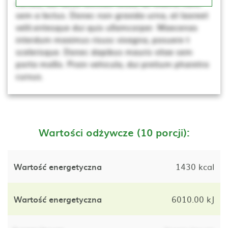
cursus, dui lacus ultricies tellus, ac viverra nunc
sem a lectus. Donec non gravida urna, at laoreet
velit.entesque dui quis ullamcorper. Maecenas
interdum maximus risusc vivagna, posuere t
scelerisque. Donec dapibus mauris vitae sem
porta mollis. Proin vehicula, dui pretium pharetra
cursus.
Wartości odżywcze (10 porcji):
Wartość energetyczna
1430 kcal
Wartość energetyczna
6010.00 kJ