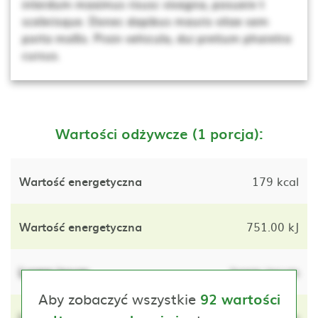
interdum maximus risusc vivagna, posuere t
scelerisque. Donec dapibus mauris vitae sem
porta mollis. Proin vehicula, dui pretium pharetra
cursus.
Wartości odżywcze (1 porcja):
Wartość energetyczna
179 kcal
Wartość energetyczna
751.00 kJ
Lorem ipsum
lorem ipsum
Aby zobaczyć wszystkie
92 wartości
Lorem ipsum
lorem ipsum