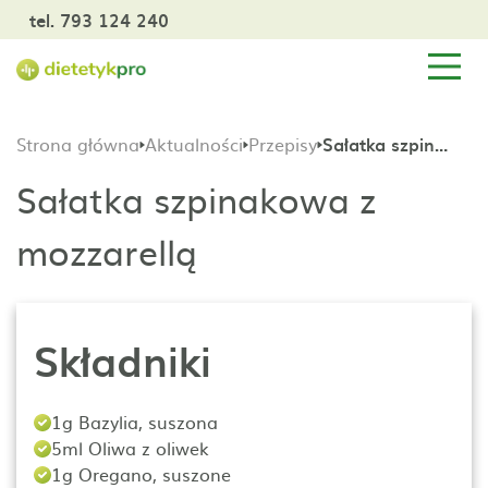
tel. 793 124 240
Strona główna
Aktualności
Przepisy
Sałatka szpinakowa z mozzarellą
Sałatka szpinakowa z
mozzarellą
Składniki
1g Bazylia, suszona
5ml Oliwa z oliwek
1g Oregano, suszone