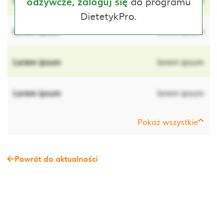
do programu
odżywcze, zaloguj się
DietetykPro.
Lorem ipsum
lorem ipsum
Lorem ipsum
lorem ipsum
Lorem ipsum
lorem ipsum
Pokaż wszystkie
Powrót do aktualności