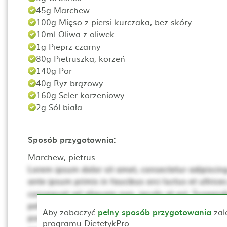
45g Marchew
100g Mięso z piersi kurczaka, bez skóry
10ml Oliwa z oliwek
1g Pieprz czarny
80g Pietruszka, korzeń
140g Por
40g Ryż brązowy
160g Seler korzeniowy
2g Sól biała
Sposób przygotownia:
Marchew, pietrus...
Lorem ipsum dolor sit amet, consectetur adipiscing 
ante ipsum primis in faucibus orci luctus et ultrices
consequat vel aliquam non, iaculis at est. Suspendis
pellentesque. Ut non neque a mi consequat posuer
Aby zobaczyć
pełny sposób przygotowania
zal
porta, lectus dui rhoncus magna, at posuere t sce
programu DietetykPro