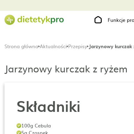
Funkcje p
Strona główna
Aktualności
Przepisy
Jarzynowy kurczak 
Jarzynowy kurczak z ryżem
Składniki
100g Cebula
5g Czosnek