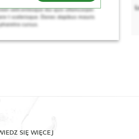
sus, dui lacus ultricies tellus, ac viverra
L
eet velit.entesque dui quis ullamcorper.
re t scelerisque. Donec dapibus mauris
 pharetra cursus.
IEDZ SIĘ WIĘCEJ