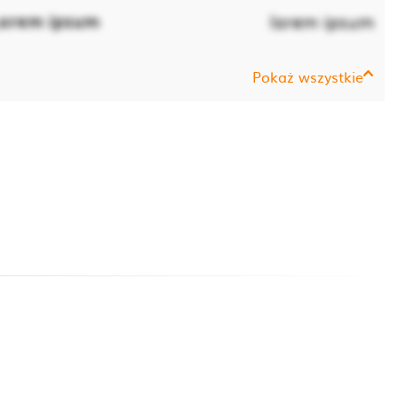
orem ipsum
lorem ipsum
Pokaż wszystkie