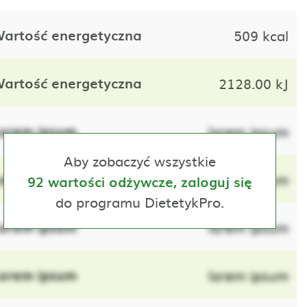
artość energetyczna
509 kcal
artość energetyczna
2128.00 kJ
orem ipsum
lorem ipsum
Aby zobaczyć wszystkie
orem ipsum
lorem ipsum
92 wartości odżywcze, zaloguj się
do programu DietetykPro.
orem ipsum
lorem ipsum
orem ipsum
lorem ipsum