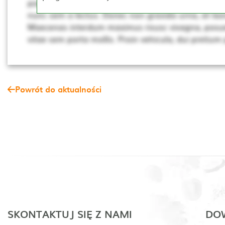
porta mollis. Proin vehicula, dui pretium pharetra cur
nunc sem a lectus. Donec non gravida urna, at laor
Maecenas interdum maximus risusc vivagna, posue
vitae sem porta mollis. Proin vehicula, dui pretium
Powrót do aktualności
SKONTAKTUJ SIĘ Z NAMI
DOW