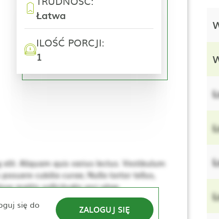
TRUDNOŚĆ:
Łatwa
W
ILOŚĆ PORCJI:
1
W
L
L
L
elit. Aliquam quis varius lectus. Vestibulum
 posuere cubilia curae; Nulla tortor tellus,
se mattis sollicitudin orci vitae
L
e. Nulla elementum, ante sed tincidunt
oguj się do
ZALOGUJ SIĘ
lerisque. Donec dapibus mauris vitae sem