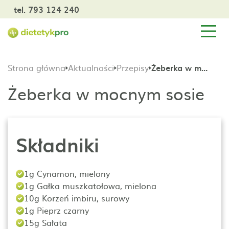
tel. 793 124 240
Strona główna
Aktualności
Przepisy
Żeberka w mocnym sosie
Żeberka w mocnym sosie
Składniki
1g Cynamon, mielony
1g Gałka muszkatołowa, mielona
10g Korzeń imbiru, surowy
1g Pieprz czarny
15g Sałata