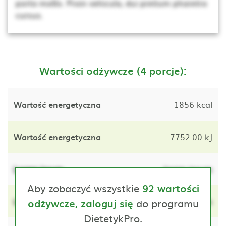
porta mollis. Proin vehicula, dui pretium pharetra
cursus.
Wartości odżywcze (4 porcje):
Wartość energetyczna
1856 kcal
Wartość energetyczna
7752.00 kJ
Lorem ipsum
lorem ipsum
Aby zobaczyć wszystkie
92 wartości
Lorem ipsum
do programu
lorem ipsum
odżywcze, zaloguj się
DietetykPro.