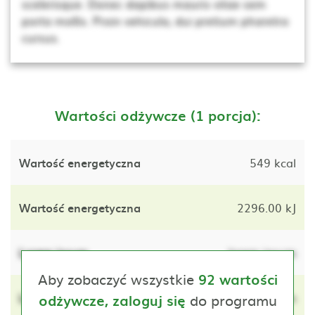
scelerisque. Donec dapibus mauris vitae sem
porta mollis. Proin vehicula, dui pretium pharetra
cursus.
Wartości odżywcze (1 porcja):
Wartość energetyczna
549 kcal
Wartość energetyczna
2296.00 kJ
Lorem ipsum
lorem ipsum
Aby zobaczyć wszystkie
92 wartości
Lorem ipsum
do programu
lorem ipsum
odżywcze, zaloguj się