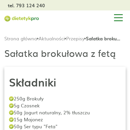
tel. 793 124 240
Strona główna
Aktualności
Przepisy
Sałatka brokułowa z fetą
Sałatka brokułowa z fetą
Składniki
250g Brokuły
5g Czosnek
50g Jogurt naturalny, 2% tłuszczu
15g Majonez
50g Ser typu "Feta"