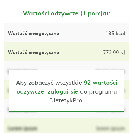
Wartości odżywcze (1 porcja):
Wartość energetyczna
185 kcal
Wartość energetyczna
773.00 kJ
Lorem ipsum
lorem ipsum
Aby zobaczyć wszystkie
92 wartości
Lorem ipsum
do programu
lorem ipsum
odżywcze, zaloguj się
DietetykPro.
Lorem ipsum
lorem ipsum
Lorem ipsum
lorem ipsum