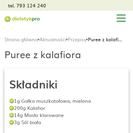
tel. 793 124 240
Strona główna
Aktualności
Przepisy
Puree z kalafiora
Puree z kalafiora
Składniki
1g Gałka muszkatołowa, mielona
200g Kalafior
14g Masło klarowane
3g Sól biała