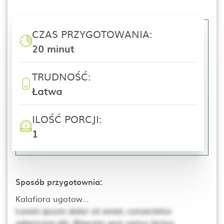
CZAS PRZYGOTOWANIA:
20 minut
TRUDNOŚĆ:
Łatwa
ILOŚĆ PORCJI:
1
Sposób przygotownia:
Kalafiora ugotow...
Lorem ipsum dolor sit amet, consectetur
adipiscing elit. Aliquam quis varius lectus.