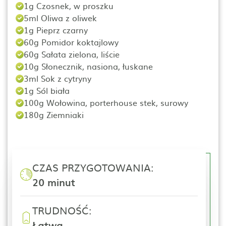
1g Czosnek, w proszku
5ml Oliwa z oliwek
1g Pieprz czarny
60g Pomidor koktajlowy
60g Sałata zielona, liście
10g Słonecznik, nasiona, łuskane
3ml Sok z cytryny
1g Sól biała
100g Wołowina, porterhouse stek, surowy
180g Ziemniaki
CZAS PRZYGOTOWANIA:
20 minut
TRUDNOŚĆ:
Łatwa