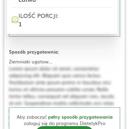
ILOŚĆ PORCJI:
1
Sposób przygotownia:
Ziemniaki ugotow...
Lorem ipsum dolor sit amet, consectetur
adipiscing elit. Aliquam quis varius lectus.
Vestibulum ante ipsum primis in faucibus orci
luctus et ultrices posuere cubilia curae; Nulla
tortor tellus, consequat vel aliquam non, iaculis
at est. Suspendisse mattis sollicitudin orci vitae
pellentesque. Ut non neque a mi consequat
posuere. Nulla elementum, ante sed tincidunt
Aby zobaczyć
pełny sposób przygotowania
zaloguj się do programu DietetykPro
porta, lectus dui rhoncus magna, at posuere t