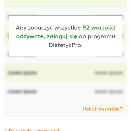
Lorem ipsum
lorem ipsum
Aby zobaczyć wszystkie
92 wartości
Lorem ipsum
do programu
lorem ipsum
odżywcze, zaloguj się
DietetykPro.
Lorem ipsum
lorem ipsum
Lorem ipsum
lorem ipsum
Lorem ipsum
lorem ipsum
Pokaż wszystkie
Powrót do aktualności