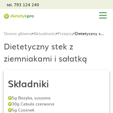
tel. 793 124 240
Strona główna
Aktualności
Przepisy
Dietetyczny stek z ziemniakami i sałatką
Dietetyczny stek z
ziemniakami i sałatką
Składniki
5g Bazylia, suszona
30g Cebula czerwona
5g Czosnek