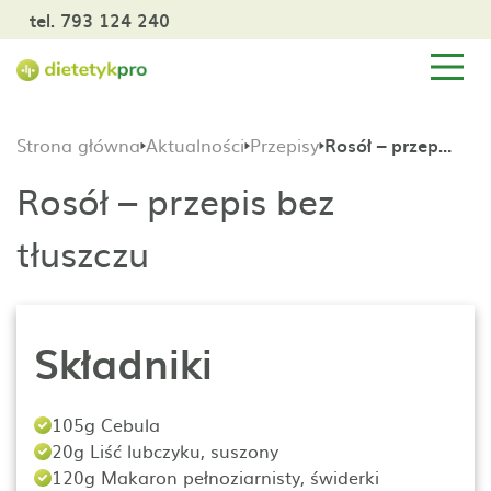
tel. 793 124 240
Strona główna
Aktualności
Przepisy
Rosół – przepis bez tłuszczu
Rosół – przepis bez
tłuszczu
Składniki
105g Cebula
20g Liść lubczyku, suszony
120g Makaron pełnoziarnisty, świderki