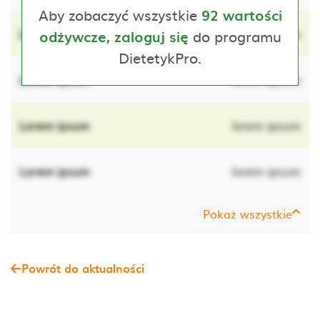
Aby zobaczyć wszystkie
92 wartości
Lorem ipsum
do programu
lorem ipsum
odżywcze, zaloguj się
DietetykPro.
Lorem ipsum
lorem ipsum
Lorem ipsum
lorem ipsum
Lorem ipsum
lorem ipsum
Pokaż wszystkie
Powrót do aktualności