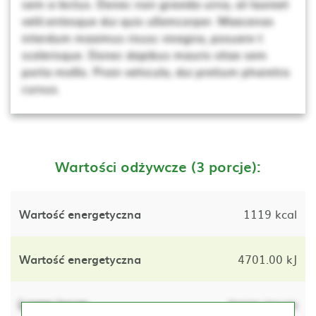
sem a lectus. Donec non gravida urna, at laoreet
velit.entesque dui quis ullamcorper. Maecenas
interdum maximus risusc vivagna, posuere t
scelerisque. Donec dapibus mauris vitae sem
porta mollis. Proin vehicula, dui pretium pharetra
cursus.
Wartości odżywcze (3 porcje):
Wartość energetyczna
1119 kcal
Wartość energetyczna
4701.00 kJ
Lorem ipsum
lorem ipsum