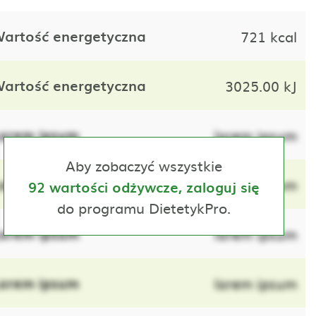
artość energetyczna
721 kcal
artość energetyczna
3025.00 kJ
orem ipsum
lorem ipsum
Aby zobaczyć wszystkie
orem ipsum
lorem ipsum
92 wartości odżywcze, zaloguj się
do programu DietetykPro.
orem ipsum
lorem ipsum
orem ipsum
lorem ipsum