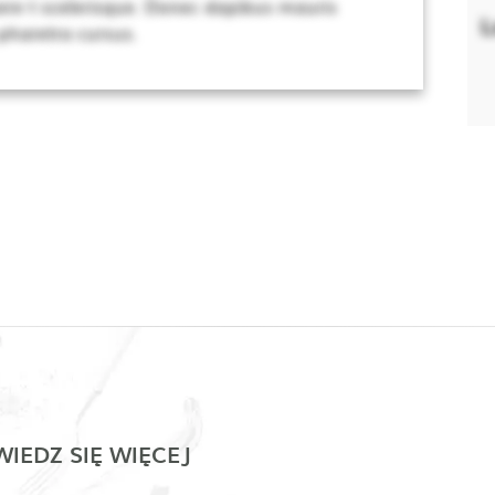
re t scelerisque. Donec dapibus mauris
L
 pharetra cursus.
IEDZ SIĘ WIĘCEJ