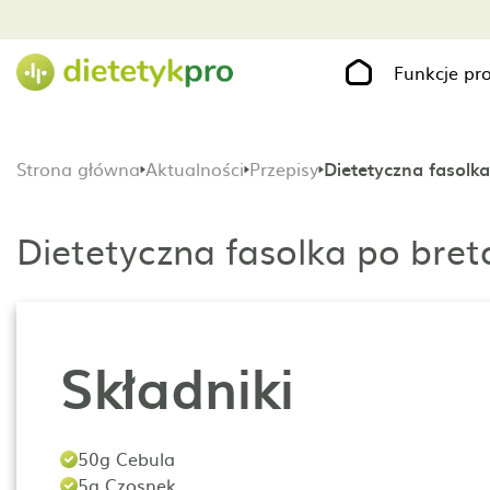
Funkcje p
Strona główna
Aktualności
Przepisy
Dietetyczna fasolk
Dietetyczna fasolka po bre
Składniki
50g Cebula
5g Czosnek