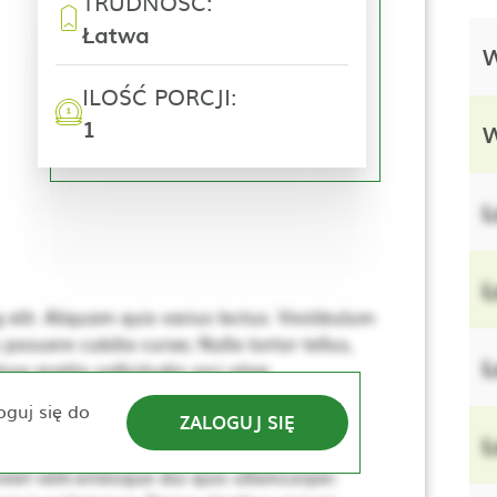
TRUDNOŚĆ:
Łatwa
W
ILOŚĆ PORCJI:
1
W
L
L
elit. Aliquam quis varius lectus. Vestibulum
 posuere cubilia curae; Nulla tortor tellus,
L
se mattis sollicitudin orci vitae
e. Nulla elementum, ante sed tincidunt
oguj się do
ZALOGUJ SIĘ
lerisque. Donec dapibus mauris vitae sem
L
sus, dui lacus ultricies tellus, ac viverra
eet velit.entesque dui quis ullamcorper.