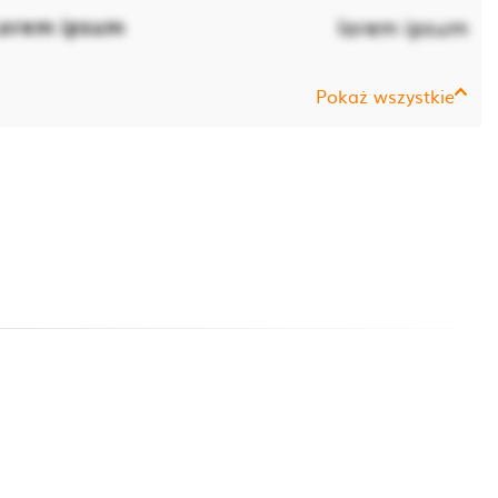
orem ipsum
lorem ipsum
Pokaż wszystkie