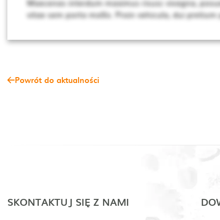
Maecenas interdum maximus risusc vivagna, posue
vitae sem porta mollis. Proin vehicula, dui pretium
Powrót do aktualności
SKONTAKTUJ SIĘ Z NAMI
DOW