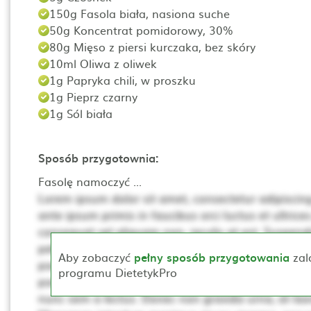
150g Fasola biała, nasiona suche
50g Koncentrat pomidorowy, 30%
80g Mięso z piersi kurczaka, bez skóry
10ml Oliwa z oliwek
1g Papryka chili, w proszku
1g Pieprz czarny
1g Sól biała
Sposób przygotownia:
Fasolę namoczyć ...
Lorem ipsum dolor sit amet, consectetur adipiscing 
ante ipsum primis in faucibus orci luctus et ultrices
consequat vel aliquam non, iaculis at est. Suspendis
pellentesque. Ut non neque a mi consequat posuer
Aby zobaczyć
pełny sposób przygotowania
zal
porta, lectus dui rhoncus magna, at posuere t sce
programu DietetykPro
porta mollis. Proin vehicula, dui pretium pharetra cur
nunc sem a lectus. Donec non gravida urna, at laor