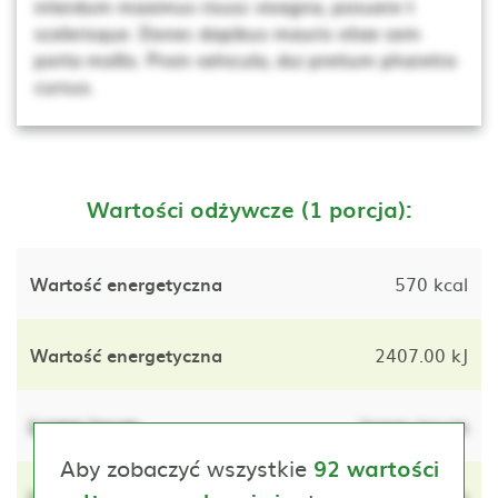
interdum maximus risusc vivagna, posuere t
scelerisque. Donec dapibus mauris vitae sem
porta mollis. Proin vehicula, dui pretium pharetra
cursus.
Wartości odżywcze (1 porcja):
Wartość energetyczna
570 kcal
Wartość energetyczna
2407.00 kJ
Lorem ipsum
lorem ipsum
Aby zobaczyć wszystkie
92 wartości
Lorem ipsum
lorem ipsum