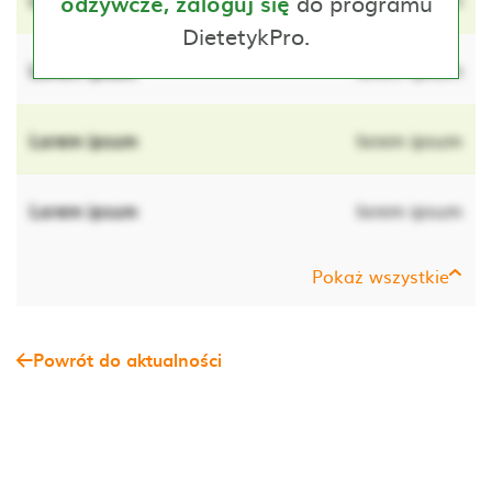
do programu
odżywcze, zaloguj się
DietetykPro.
Lorem ipsum
lorem ipsum
Lorem ipsum
lorem ipsum
Lorem ipsum
lorem ipsum
Pokaż wszystkie
Powrót do aktualności