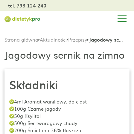
tel. 793 124 240
Strona główna
Aktualności
Przepisy
Jagodowy sernik na zimno
Jagodowy sernik na zimno
Składniki
4ml Aromat waniliowy, do ciast
100g Czarne jagody
50g Ksylitol
500g Ser twarogowy chudy
200g Śmietana 36% tłuszczu