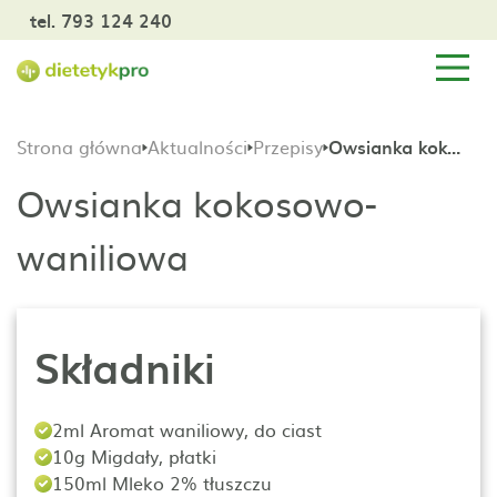
tel. 793 124 240
Strona główna
Aktualności
Przepisy
Owsianka kokosowo-waniliowa
Owsianka kokosowo-
waniliowa
Składniki
2ml Aromat waniliowy, do ciast
10g Migdały, płatki
150ml Mleko 2% tłuszczu