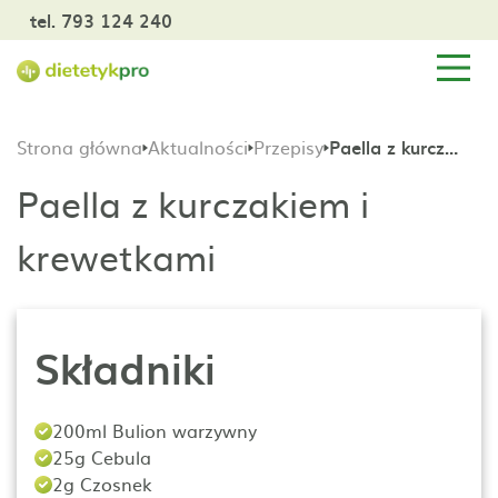
tel. 793 124 240
Strona główna
Aktualności
Przepisy
Paella z kurczakiem i krewetkami
Paella z kurczakiem i
krewetkami
Składniki
200ml Bulion warzywny
25g Cebula
2g Czosnek