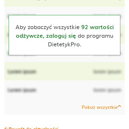
Lorem ipsum
lorem ipsum
Aby zobaczyć wszystkie
92 wartości
Lorem ipsum
do programu
lorem ipsum
odżywcze, zaloguj się
DietetykPro.
Lorem ipsum
lorem ipsum
Lorem ipsum
lorem ipsum
Lorem ipsum
lorem ipsum
Pokaż wszystkie
Powrót do aktualności