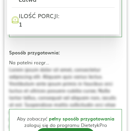
ILOŚĆ PORCJI:
1
Sposób przygotownia:
Na patelni rozgr...
Lorem ipsum dolor sit amet, consectetur
adipiscing elit. Aliquam quis varius lectus.
Vestibulum ante ipsum primis in faucibus orci
luctus et ultrices posuere cubilia curae; Nulla
tortor tellus, consequat vel aliquam non, iaculis
at est. Suspendisse mattis sollicitudin orci vitae
pellentesque. Ut non neque a mi consequat
posuere. Nulla elementum, ante sed tincidunt
Aby zobaczyć
pełny sposób przygotowania
zaloguj się do programu DietetykPro
porta, lectus dui rhoncus magna, at posuere t