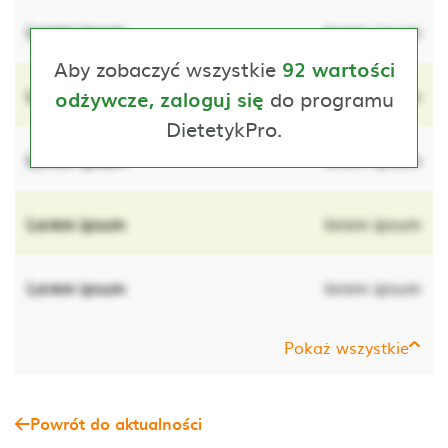
Lorem ipsum
lorem ipsum
Aby zobaczyć wszystkie
92 wartości
Lorem ipsum
do programu
lorem ipsum
odżywcze, zaloguj się
DietetykPro.
Lorem ipsum
lorem ipsum
Lorem ipsum
lorem ipsum
Lorem ipsum
lorem ipsum
Pokaż wszystkie
Powrót do aktualności