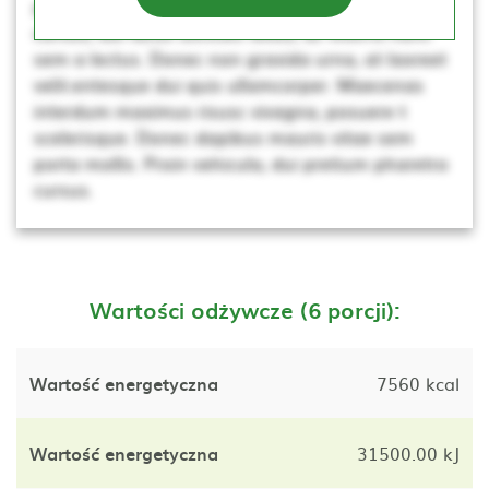
porta mollis. Proin vehicula, dui pretium pharetra
cursus, dui lacus ultricies tellus, ac viverra nunc
sem a lectus. Donec non gravida urna, at laoreet
velit.entesque dui quis ullamcorper. Maecenas
interdum maximus risusc vivagna, posuere t
scelerisque. Donec dapibus mauris vitae sem
porta mollis. Proin vehicula, dui pretium pharetra
cursus.
Wartości odżywcze (6 porcji):
Wartość energetyczna
7560 kcal
Wartość energetyczna
31500.00 kJ