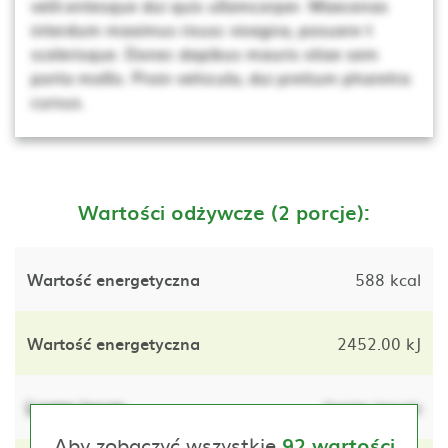
velit.entesque dui quis ullamcorper. Maecenas
interdum maximus risusc vivagna, posuere t
scelerisque. Donec dapibus mauris vitae sem
porta mollis. Proin vehicula, dui pretium pharetra
cursus.
Wartości odżywcze (2 porcje):
Wartość energetyczna
588 kcal
Wartość energetyczna
2452.00 kJ
Lorem ipsum
lorem ipsum
Aby zobaczyć wszystkie
92 wartości