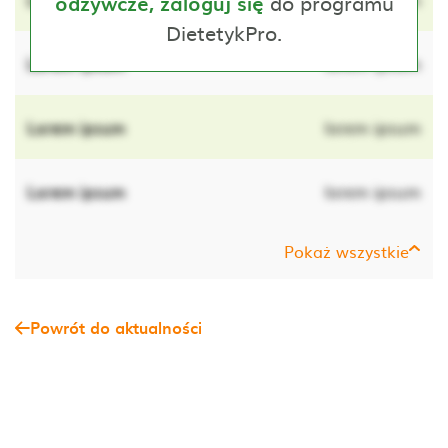
do programu
odżywcze, zaloguj się
DietetykPro.
Lorem ipsum
lorem ipsum
Lorem ipsum
lorem ipsum
Lorem ipsum
lorem ipsum
Pokaż wszystkie
Powrót do aktualności