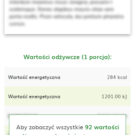
interdum maximus risusc vivagna, posuere t
scelerisque. Donec dapibus mauris vitae sem
porta mollis. Proin vehicula, dui pretium pharetra
cursus.
Wartości odżywcze (1 porcja):
Wartość energetyczna
284 kcal
Wartość energetyczna
1201.00 kJ
Lorem ipsum
lorem ipsum
Aby zobaczyć wszystkie
92 wartości
Lorem ipsum
lorem ipsum