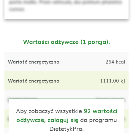
porta mollis. Proin vehicula, dui pretium pharetra
cursus.
Wartości odżywcze (1 porcja):
Wartość energetyczna
264 kcal
Wartość energetyczna
1111.00 kJ
Lorem ipsum
lorem ipsum
Aby zobaczyć wszystkie
92 wartości
Lorem ipsum
do programu
lorem ipsum
odżywcze, zaloguj się
DietetykPro.