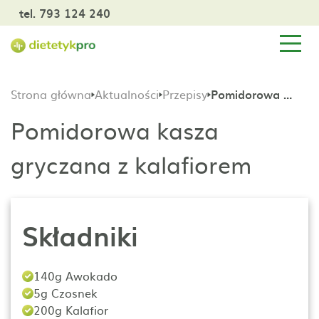
tel. 793 124 240
Strona główna
Aktualności
Przepisy
Pomidorowa kasza gryczana z kalafiorem
Pomidorowa kasza
gryczana z kalafiorem
Składniki
140g Awokado
5g Czosnek
200g Kalafior