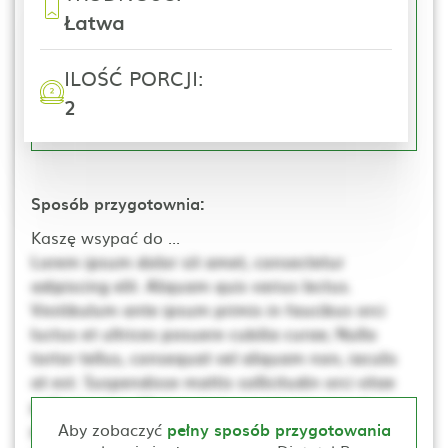
Łatwa
ILOŚĆ PORCJI:
2
Sposób przygotownia:
Kaszę wsypać do ...
Lorem ipsum dolor sit amet, consectetur
adipiscing elit. Aliquam quis varius lectus.
Vestibulum ante ipsum primis in faucibus orci
luctus et ultrices posuere cubilia curae; Nulla
tortor tellus, consequat vel aliquam non, iaculis
at est. Suspendisse mattis sollicitudin orci vitae
pellentesque. Ut non neque a mi consequat
posuere. Nulla elementum, ante sed tincidunt
Aby zobaczyć
pełny sposób przygotowania