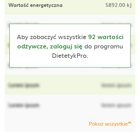
Wartość energetyczna
5892.00 kJ
Lorem ipsum
lorem ipsum
Aby zobaczyć wszystkie
92 wartości
Lorem ipsum
do programu
lorem ipsum
odżywcze, zaloguj się
DietetykPro.
Lorem ipsum
lorem ipsum
Lorem ipsum
lorem ipsum
Lorem ipsum
lorem ipsum
Pokaż wszystkie