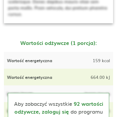
scelerisque. Donec dapibus mauris vitae sem
porta mollis. Proin vehicula, dui pretium pharetra
cursus.
Wartości odżywcze (1 porcja):
Wartość energetyczna
159 kcal
Wartość energetyczna
664.00 kJ
Lorem ipsum
lorem ipsum
Aby zobaczyć wszystkie
92 wartości
Lorem ipsum
do programu
lorem ipsum
odżywcze, zaloguj się