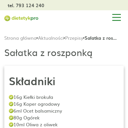
tel. 793 124 240
Strona główna
Aktualności
Przepisy
Sałatka z roszponką
Sałatka z roszponką
Składniki
16g Kiełki brokuła
16g Koper ogrodowy
6ml Ocet balsamiczny
80g Ogórek
10ml Oliwa z oliwek