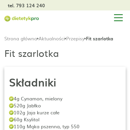
tel. 793 124 240
Strona główna
Aktualności
Przepisy
Fit szarlotka
Fit szarlotka
Składniki
4g Cynamon, mielony
520g Jabłko
102g Jaja kurze całe
60g Ksylitol
110g Mąka pszenna, typ 550