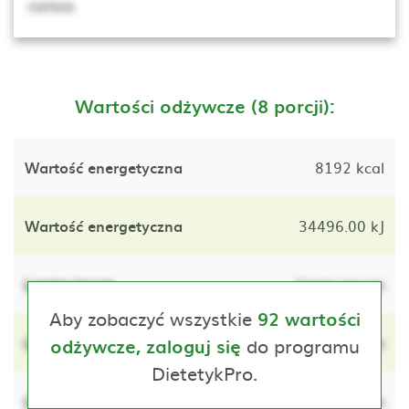
cursus.
Wartości odżywcze (8 porcji):
Wartość energetyczna
8192 kcal
Wartość energetyczna
34496.00 kJ
Lorem ipsum
lorem ipsum
Aby zobaczyć wszystkie
92 wartości
Lorem ipsum
do programu
lorem ipsum
odżywcze, zaloguj się
DietetykPro.
Lorem ipsum
lorem ipsum