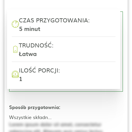
CZAS PRZYGOTOWANIA:
5 minut
TRUDNOŚĆ:
Łatwa
ILOŚĆ PORCJI:
1
Sposób przygotownia:
Wszystkie składn...
Lorem ipsum dolor sit amet, consectetur
adipiscing elit. Aliquam quis varius lectus.