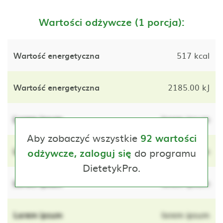
Wartości odżywcze (1 porcja):
Wartość energetyczna
517 kcal
Wartość energetyczna
2185.00 kJ
Lorem ipsum
lorem ipsum
Aby zobaczyć wszystkie
92 wartości
Lorem ipsum
do programu
lorem ipsum
odżywcze, zaloguj się
DietetykPro.
Lorem ipsum
lorem ipsum
Lorem ipsum
lorem ipsum