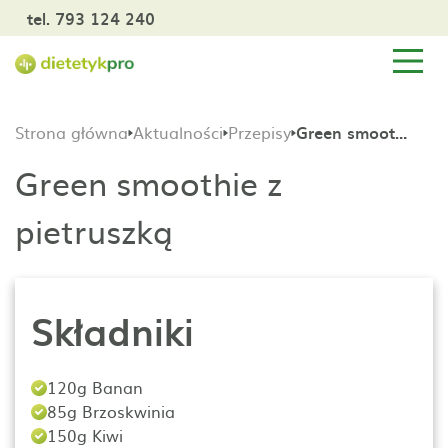
tel. 793 124 240
Strona główna
Aktualności
Przepisy
Green smoothie z pietruszką
Green smoothie z
pietruszką
Składniki
120g Banan
85g Brzoskwinia
150g Kiwi