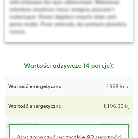
velit.entesque dui quis ullamcorper. Maecenas
interdum maximus risusc vivagna, posuere t
scelerisque. Donec dapibus mauris vitae sem
porta mollis. Proin vehicula, dui pretium pharetra
cursus.
Wartości odżywcze (4 porcje):
Wartość energetyczna
1968 kcal
Wartość energetyczna
8196.00 kJ
Lorem ipsum
lorem ipsum
Aby zobaczyć wszystkie
92 wartości