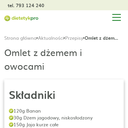
tel. 793 124 240
Strona główna
Aktualności
Przepisy
Omlet z dżemem i owocami
Omlet z dżemem i
owocami
Składniki
120g Banan
30g Dżem jagodowy, niskosłodzony
150g Jaja kurze całe