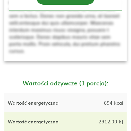
porta mollis. Proin vehicula, dui pretium pharetra
cursus, dui lacus ultricies tellus, ac viverra nunc
sem a lectus. Donec non gravida urna, at laoreet
velit.entesque dui quis ullamcorper. Maecenas
interdum maximus risusc vivagna, posuere t
scelerisque. Donec dapibus mauris vitae sem
porta mollis. Proin vehicula, dui pretium pharetra
cursus.
Wartości odżywcze (1 porcja):
Wartość energetyczna
694 kcal
Wartość energetyczna
2912.00 kJ