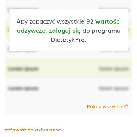
Lorem ipsum
lorem ipsum
Aby zobaczyć wszystkie
92 wartości
Lorem ipsum
do programu
lorem ipsum
odżywcze, zaloguj się
DietetykPro.
Lorem ipsum
lorem ipsum
Lorem ipsum
lorem ipsum
Lorem ipsum
lorem ipsum
Pokaż wszystkie
Powrót do aktualności