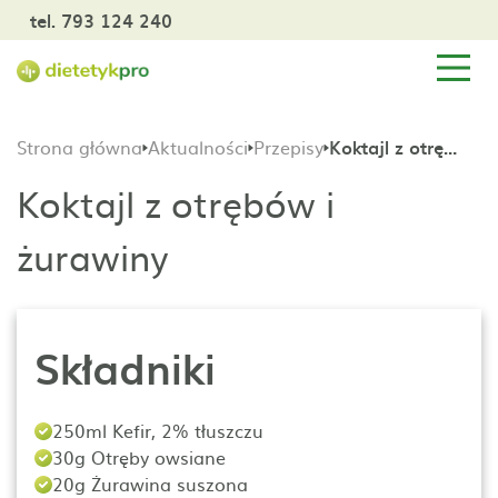
tel. 793 124 240
Strona główna
Aktualności
Przepisy
Koktajl z otrębów i żurawiny
Koktajl z otrębów i
żurawiny
Składniki
250ml Kefir, 2% tłuszczu
30g Otręby owsiane
20g Żurawina suszona