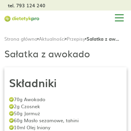
tel. 793 124 240
Strona główna
Aktualności
Przepisy
Sałatka z awokado
Sałatka z awokado
Składniki
70g Awokado
2g Czosnek
50g Jarmuż
60g Masło sezamowe, tahini
10ml Olej lniany