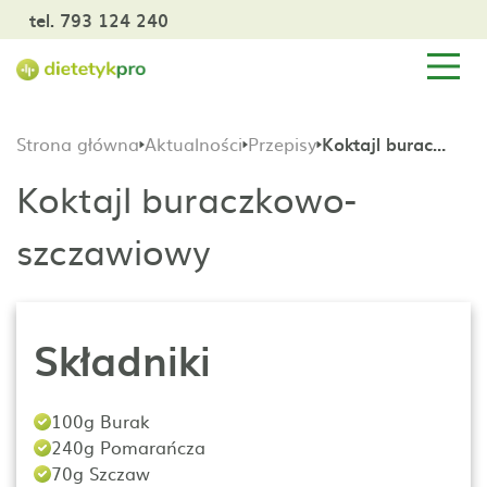
tel. 793 124 240
Strona główna
Aktualności
Przepisy
Koktajl buraczkowo-szczawiowy
Koktajl buraczkowo-
szczawiowy
Składniki
100g Burak
240g Pomarańcza
70g Szczaw