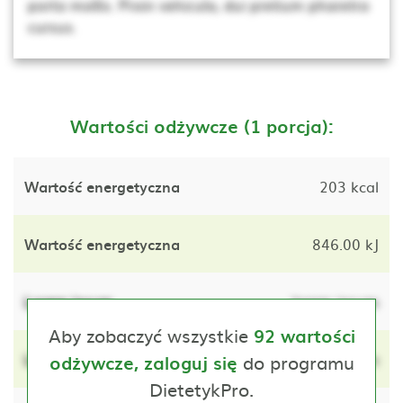
porta mollis. Proin vehicula, dui pretium pharetra
cursus.
Wartości odżywcze (1 porcja):
Wartość energetyczna
203 kcal
Wartość energetyczna
846.00 kJ
Lorem ipsum
lorem ipsum
Aby zobaczyć wszystkie
92 wartości
Lorem ipsum
do programu
lorem ipsum
odżywcze, zaloguj się
DietetykPro.