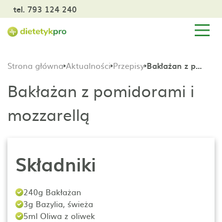
tel. 793 124 240
Strona główna
Aktualności
Przepisy
Bakłażan z pomidorami i mozzarellą
Bakłażan z pomidorami i
mozzarellą
Składniki
240g Bakłażan
3g Bazylia, świeża
5ml Oliwa z oliwek