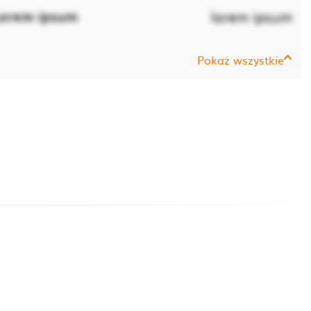
orem ipsum
lorem ipsum
Pokaż wszystkie