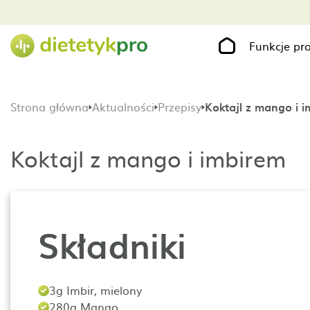
Funkcje p
Strona główna
Aktualności
Przepisy
Koktajl z mango i 
Koktajl z mango i imbirem
Składniki
3g Imbir, mielony
280g Mango