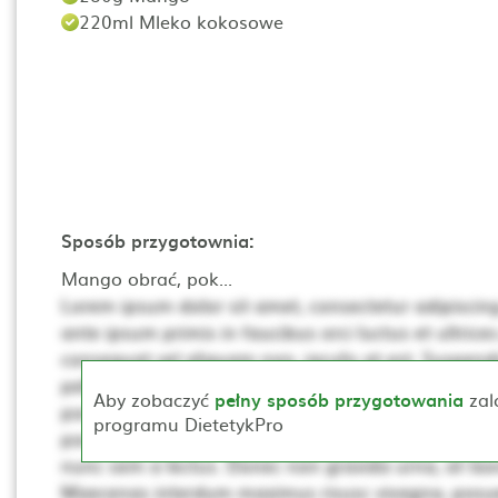
220ml Mleko kokosowe
Sposób przygotownia:
Mango obrać, pok...
Lorem ipsum dolor sit amet, consectetur adipiscing 
ante ipsum primis in faucibus orci luctus et ultrices
consequat vel aliquam non, iaculis at est. Suspendis
pellentesque. Ut non neque a mi consequat posuer
Aby zobaczyć
pełny sposób przygotowania
zal
porta, lectus dui rhoncus magna, at posuere t sce
programu DietetykPro
porta mollis. Proin vehicula, dui pretium pharetra cur
nunc sem a lectus. Donec non gravida urna, at laor
Maecenas interdum maximus risusc vivagna, posue