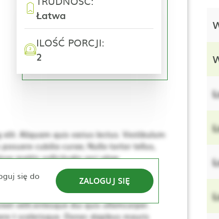
TRUDNOŚĆ:
Łatwa
W
ILOŚĆ PORCJI:
2
W
L
L
elit. Aliquam quis varius lectus. Vestibulum
 posuere cubilia curae; Nulla tortor tellus,
se mattis sollicitudin orci vitae
L
e. Nulla elementum, ante sed tincidunt
oguj się do
ZALOGUJ SIĘ
lerisque. Donec dapibus mauris vitae sem
sus, dui lacus ultricies tellus, ac viverra
L
eet velit.entesque dui quis ullamcorper.
re t scelerisque. Donec dapibus mauris