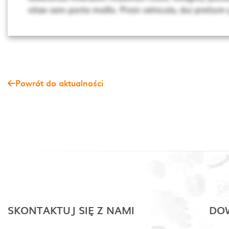
vitae sem porta mollis. Proin vehicula, dui pretium
Powrót do aktualności
SKONTAKTUJ SIĘ Z NAMI
DOW