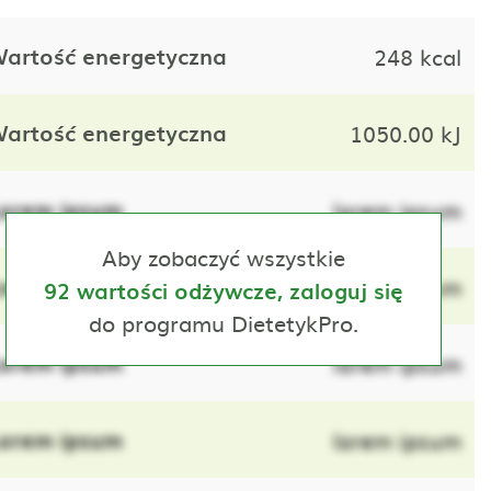
artość energetyczna
248 kcal
artość energetyczna
1050.00 kJ
orem ipsum
lorem ipsum
Aby zobaczyć wszystkie
orem ipsum
lorem ipsum
92 wartości odżywcze, zaloguj się
do programu DietetykPro.
orem ipsum
lorem ipsum
orem ipsum
lorem ipsum