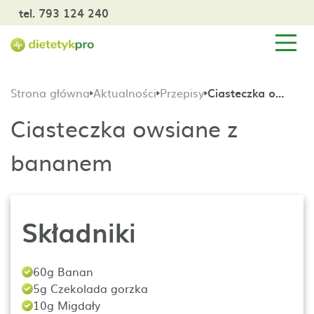
tel. 793 124 240
Strona główna
Aktualności
Przepisy
Ciasteczka owsiane z bananem
Ciasteczka owsiane z
bananem
Składniki
60g Banan
5g Czekolada gorzka
10g Migdały