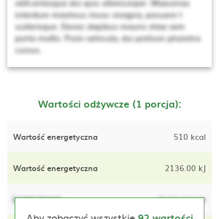
velit.entesque dui quis ullamcorper. Maecenas
interdum maximus risusc vivagna, posuere t
scelerisque. Donec dapibus mauris vitae sem
porta mollis. Proin vehicula, dui pretium pharetra
cursus.
Wartości odżywcze (1 porcja):
Wartość energetyczna
510 kcal
Wartość energetyczna
2136.00 kJ
Lorem ipsum
lorem ipsum
Aby zobaczyć wszystkie
92 wartości