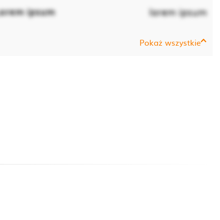
orem ipsum
lorem ipsum
Pokaż wszystkie