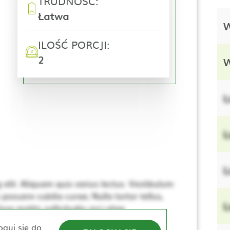
TRUDNOŚĆ:
Łatwa
W
ILOŚĆ PORCJI:
2
W
L
L
L
elit. Aliquam quis varius lectus. Vestibulum
 posuere cubilia curae; Nulla tortor tellus,
L
se mattis sollicitudin orci vitae
e. Nulla elementum, ante sed tincidunt
oguj się do