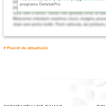
porta, lectus dui rhoncus magna, at posuere t sce
programu DietetykPro
porta mollis. Proin vehicula, dui pretium pharetra cur
nunc sem a lectus. Donec non gravida urna, at laor
Maecenas interdum maximus risusc vivagna, posue
vitae sem porta mollis. Proin vehicula, dui pretium
Powrót do aktualności