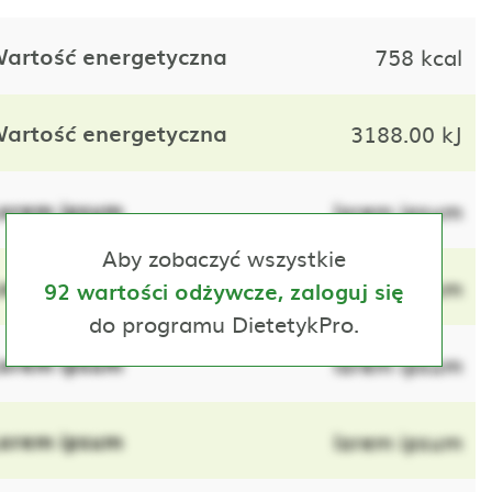
artość energetyczna
758 kcal
artość energetyczna
3188.00 kJ
orem ipsum
lorem ipsum
Aby zobaczyć wszystkie
orem ipsum
lorem ipsum
92 wartości odżywcze, zaloguj się
do programu DietetykPro.
orem ipsum
lorem ipsum
orem ipsum
lorem ipsum