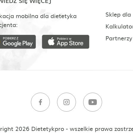
IEDZ SIĘ WIĘCEJ
Sklep dla
kacja mobilna dla dietetyka
cjenta:
Kalkulato
Partnerzy
right 2026 Dietetykpro - wszelkie prawa zastrz