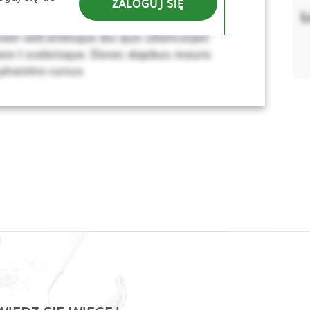
ZALOGUJ SIĘ
lerisque. Donec dapibus mauris vitae sem
L
sus, dui lacus ultricies tellus, ac viverra
eet velit.entesque dui quis ullamcorper.
re t scelerisque. Donec dapibus mauris
 pharetra cursus.