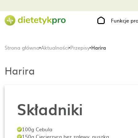
Funkcje p
Strona główna
Aktualności
Przepisy
Harira
Harira
Składniki
100g Cebula
150g Ciecierzyca bez zalewy, puszka