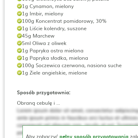
1g Cynamon, mielony
1g Imbir, mielony
100g Koncentrat pomidorowy, 30%
1g Liście kolendry, suszone
45g Marchew
5ml Oliwa z oliwek
1g Papryka ostra mielona
1g Papryka słodka, mielona
100g Soczewica czerwona, nasiona suche
1g Ziele angielskie, mielone
Sposób przygotownia:
Obraną cebulę i ...
Lorem ipsum dolor sit amet, consectetur adipiscing 
ante ipsum primis in faucibus orci luctus et ultrices
consequat vel aliquam non, iaculis at est. Suspendis
pellentesque. Ut non neque a mi consequat posuer
Aby zobaczyć
pełny sposób przygotowania
zal